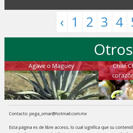
‹
1
2
3
4
Otros
Agave o Maguey
Chile C
corazó
Contacto: pega_omar@hotmail.com.mx
Esta página es de libre acceso, lo cual significa que su conteni