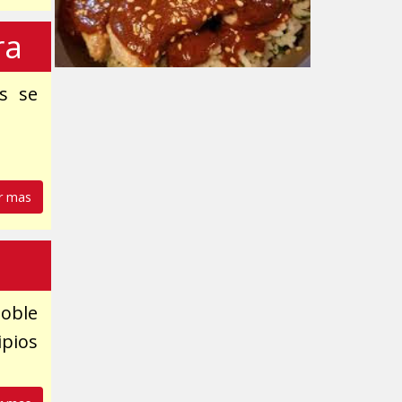
ra
as se
r mas
noble
pios