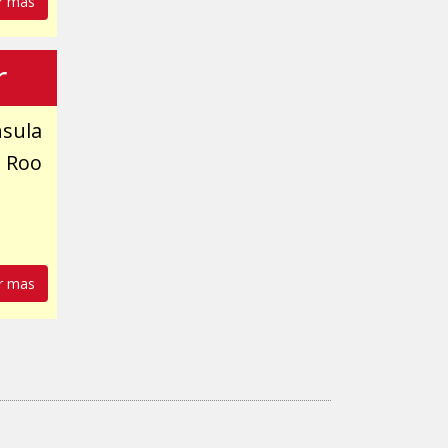
r mas
r
nsula
a Roo
r mas