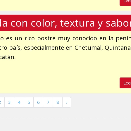
Lee
 con color, textura y sabo
o es un rico postre muy conocido en la pení
tro país, especialmente en Chetumal, Quintan
catán.
Lee
2
3
4
5
6
7
8
›