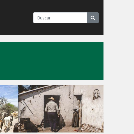
"
Next