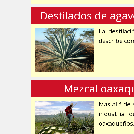
Destilados de agav
La destilac
describe com
Mezcal oaxaqu
Más allá de 
industria 
oaxaqueños