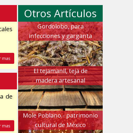
Otros Artículos
Gordolobo, para
cales
infecciones y garganta
r mas
El tejamanil, teja de
madera artesanal
ga de
Mole Poblano.- patrimonio
cultural de México
r mas