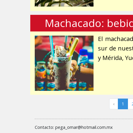
Machacado: bebida
El machacad
sur de nues
y Mérida, Yu
‹
1
Contacto: pega_omar@hotmail.com.mx