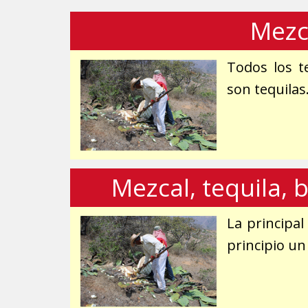
Mezc
Todos los t
son tequilas
Mezcal, tequila, b
La principal
principio un