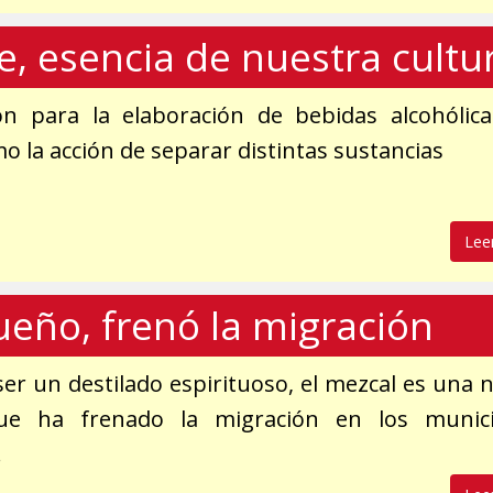
e, esencia de nuestra cultu
ión para la elaboración de bebidas alcohólic
o la acción de separar distintas sustancias
Lee
eño, frenó la migración
ser un destilado espirituoso, el mezcal es una 
que ha frenado la migración en los munici
.