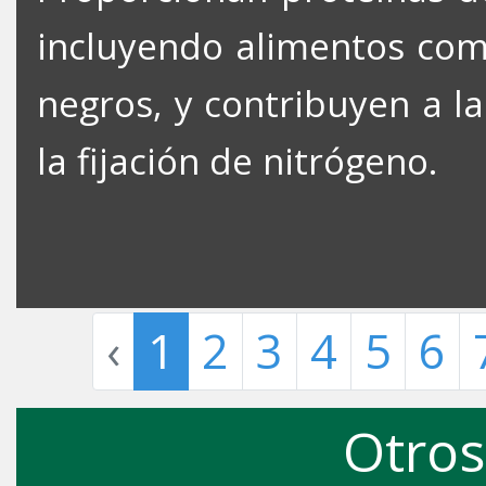
incluyendo alimentos com
negros, y contribuyen a la
la fijación de nitrógeno.
‹
1
2
3
4
5
6
Otros