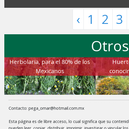
‹
1
2
3
Otros
Herbolaria, para el 80% de los
Huert
Mexicanos
conoci
Contacto: pega_omar@hotmail.com.mx
Esta página es de libre acceso, lo cual significa que su conteni
pueden leer, copiar, distribuir, imprimir, investigar o vincular l