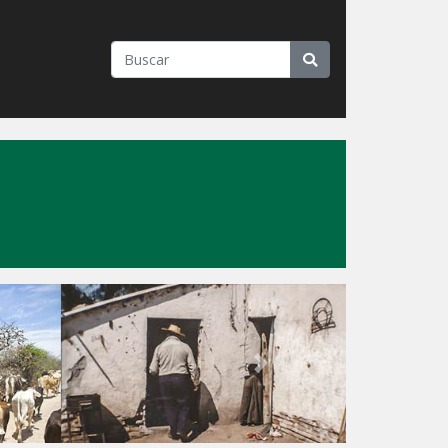
"
Next