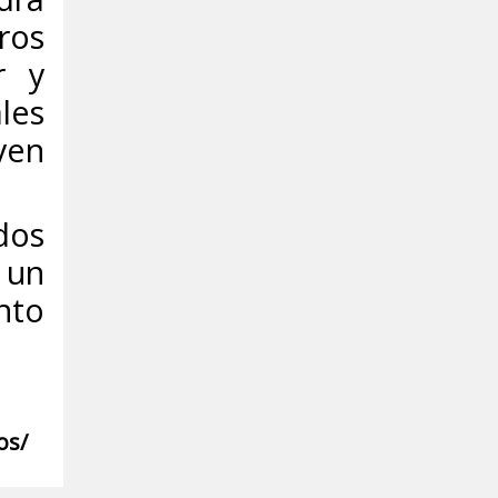
ros
r y
les
yen
dos
 un
nto
os/