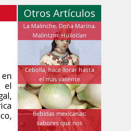
Otros Artículos
La Malinche. Doña Marina.
Malintzin. Huilotlan
Cebolla, hace llorar hasta
 en
el más valiente
 el
al,
rica
co,
Bebidas mexicanas:
sabores que nos