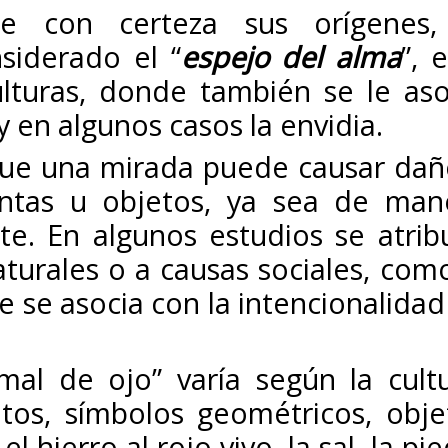
 con certeza sus orígenes,
siderado el “
espejo del alma
”, 
ulturas, donde también se le aso
y en algunos casos la envidia.
 que una mirada puede causar dañ
antas u objetos, ya sea de man
te. En algunos estudios se atrib
turales o a causas sociales, como
 se asocia con la intencionalidad
mal de ojo” varía según la cultu
os, símbolos geométricos, obje
el hierro al rojo vivo, la sal, la pi