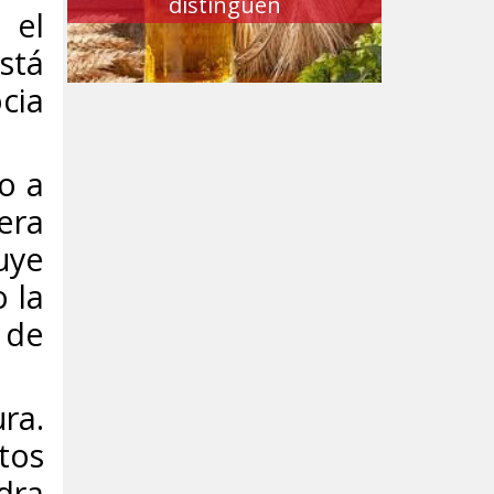
distinguen
 el
está
cia
o a
era
uye
 la
 de
ra.
tos
edra