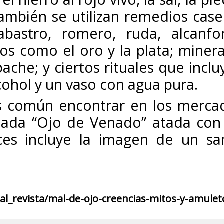
ambién se utilizan remedios case
bastro, romero, ruda, alcanfo
os como el oro y la plata; minera
che; y ciertos rituales que inclu
ohol y un vaso con agua pura.
s común encontrar en los merca
amada “Ojo de Venado” atada con
ces incluye la imagen de un sa
l_revista/mal-de-ojo-creencias-mitos-y-amulet