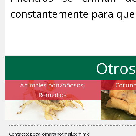
constantemente para que
Otros
Animales ponzoñosos;
Corund
Remedios
Contacto: pega_omar@hotmail.com.mx