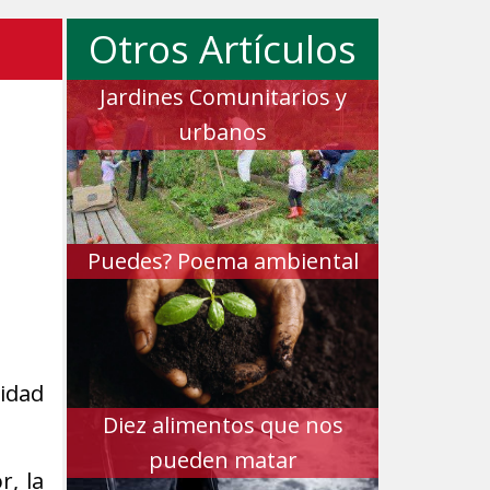
Otros Artículos
Jardines Comunitarios y
urbanos
Puedes? Poema ambiental
vidad
Diez alimentos que nos
pueden matar
r, la