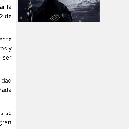
ar la
 2 de
mente
cos y
 ser
vidad
orada
s se
gran