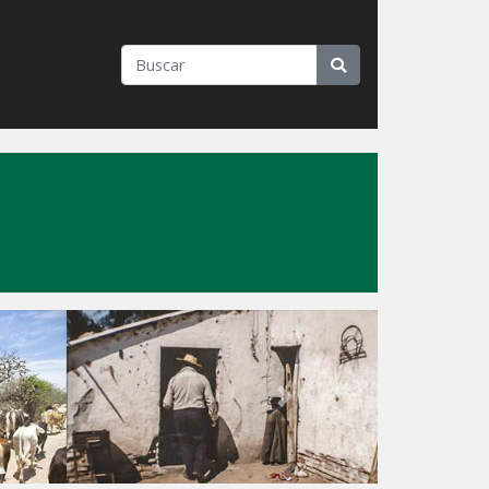
"
Next