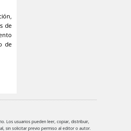
ión,
os de
ento
o de
o. Los usuarios pueden leer, copiar, distribuir,
l, sin solicitar previo permiso al editor o autor.